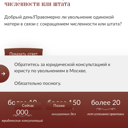
численности или штата
Добрый день!Правомерно ли увольнение одинокой
матери в связи с сокращением численности или штата?
Показать ответ
Обратитесь за юридической консультацией к
юристу по увольнениям в Москве.
Анна
Обязательно посмогу.
Увольнение до истечения срока трудового
договора
Действуйте уверенно.
более 10
более 150
более 20
Сейчас
Позже
Что делать если сотрудника уволили до истечения
000
срока трудового договора? Моего мужа уволили без
выигранных дел
лет успешной практики
объяснения причин.
юридических консультаций