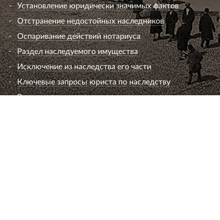
Установление юридически значимых фактов
Отстранение недостойных наследников
Оспаривание действий нотариуса
Раздел наследуемого имущества
Исключение из наследства его части
Ключевые запросы юриста по наследству
Вопросы к юристу по наследству
Семейный юрист
Развод супругов (расторжение брака)
Раздел имущества
Взыскание алиментов
Лишение или ограничение родительских прав
Установление и оспаривание отцовства
Определение места жительства ребенка и
порядок общения