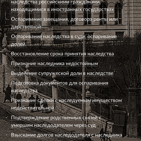
наследства российскими гражданами,
находящимися в иностранных государствах
Оспаривание завещания, договора ренты или
дарственной
Оспаривание наследства в суде, оспаривание
долей
Восстановление срока принятия наследства
Признание наследника недостойным
Выделение супружеской доли в наследстве
Подготовка документов для оспаривания
наследства
Признание сделки с наследуемым имуществом
недействительной
Подтверждение родственных связей с
умершим наследодателем через суд
Взыскание долгов наследодателя с наследника