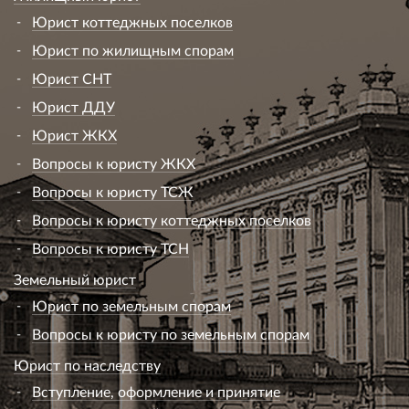
Юрист коттеджных поселков
Юрист по жилищным спорам
Юрист СНТ
Юрист ДДУ
Юрист ЖКХ
Вопросы к юристу ЖКХ
Вопросы к юристу ТСЖ
Вопросы к юристу коттеджных поселков
Вопросы к юристу ТСН
Земельный юрист
Юрист по земельным спорам
Вопросы к юристу по земельным спорам
Юрист по наследству
Вступление, оформление и принятие