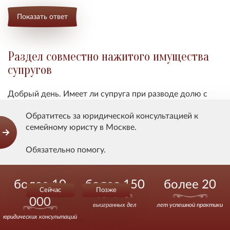
Показать ответ
Раздел совместно нажитого имущества
супругов
Добрый день. Имеет ли супруга при разводе долю с
автомобиля находящимся в кредите. Кредит
Обратитесь за юридической консультацией к
наличныли был взят после оффициальной регистрации
семейному юристу в Москве.
брака на меня. И щитается ли кредит, так скажем «
общим»?
Обязательно помогу.
Звоните.
более 10
более 150
более 20
Сейчас
Позже
000
Показать ответ
выигранных дел
лет успешной практики
юридических консультаций