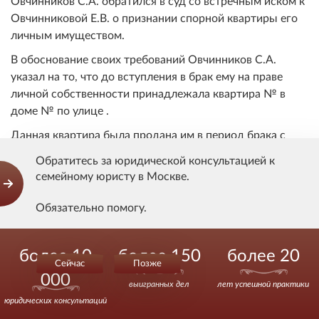
Овчинников С.А. обратился в суд со встречным иском к
Овчинниковой Е.В. о признании спорной квартиры его
личным имуществом.
В обоснование своих требований Овчинников С.А.
указал на то, что до вступления в брак ему на праве
личной собственности принадлежала квартира № в
доме № по улице .
Данная квартира была продана им в период брака с
Овчинниковой Е.В. за руб., а полученные от продажи
Обратитесь за юридической консультацией к
квартиры денежные средства в полном объёме были
семейному юристу в Москве.
внесены в качестве оплаты по договору участия в
долевом строительстве, заключённому с ООО
Обязательно помогу.
«Краснообск. Монтажспецстрой», при этом доплата по
данному договору в сумме руб. осуществлена за счёт
Звоните.
более 10
более 150
более 20
общих средств супругов.
Сейчас
Позже
000
Впоследствии права требования по данному договору
выигранных дел
лет успешной практики
были переуступлены Овчинниковым С.А. третьему
юридических консультаций
лицу, а на полученные денежные в размере руб.