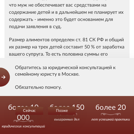
что муж не обеспечивает вас средствами на
содержание детей и в дальнейшем не планирует их
содержать - именно это будет основанием для
подачи заявления в суд.
Размер алиментов определен ст. 81 СК РФ и общий
их размер на трех детей составит 50 % от заработка
вашего супруга. То есть половина суммы его
заработка будет делиться на алименты для 3 детей.
Обратитесь за юридической консультацией к
семейному юристу в Москве.
Другим вариантом, более приемлемым для вас в
решении такой проблемы, будет не ваше заявление
Обязательно помогу.
о возложении на мужа обязанности по уплате
алиментов, а заявление вашего супруга о снижении
Звоните.
размера алиментов на первого ребенка (ст. 119 СК
более 10
более 150
более 20
РФ). В подтверждение своих требований, кроме
Сейчас
Позже
000
свидетельств о рождении детей, вы должны
выигранных дел
лет успешной практики
приложить свидетельство о браке, документ,
юридических консультаций
подтверждающий удержание алиментов на 1