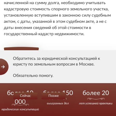
начисленной на сумму долга, необходимо учитывать
кадастровую стоимость спорного земельного участка,
установленную вступившим в законною силу судебным
актом, с даты, указанной в этом судебном акте, а не с
даты внесения сведений об этой стоимости в
государственный кадастр недвижимости.
Показать ответ
Обратитесь за юридической консультацией к
юристу по земельным вопросам в Москве.
Изменение арендной платы за землю
Обязательно помогу.
С какой даты происходит изменение арендной платы за
Действуйте уверенно.
земельный участок, находящийся в государственной
более 10
более 150
более 20
Сейчас
Позже
или муниципальной собственности, в связи с
000
изменением кадастровой стоимости земельного
выигранных дел
лет успешной практики
участка в результате проведения государственной
юридических консультаций
кадастровой оценки по правилам Федерального закона