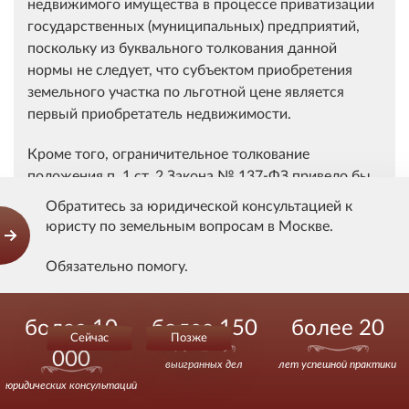
недвижимого имущества в процессе приватизации
государственных (муниципальных) предприятий,
поскольку из буквального толкования данной
нормы не следует, что субъектом приобретения
земельного участка по льготной цене является
первый приобретатель недвижимости.
Кроме того, ограничительное толкование
положения п. 1 ст. 2 Закона № 137-ФЗ привело бы
– в нарушение закрепленного в ст. 19 Конституции
Обратитесь за юридической консультацией к
Российской Федерации принципа равенства – к
юристу по земельным вопросам в Москве.
неравному подходу по отношению к собственникам
недвижимого имущества как субъектам права,
Обязательно помогу.
находящимся в равном положении.
Действуйте уверенно.
более 10
более 150
более 20
По смыслу данного законоположения и с учетом
Сейчас
Позже
преследуемых законодателем общих целей
000
выигранных дел
лет успешной практики
правового регулирования, любой собственник
юридических консультаций
недвижимого имущества, выкупленного у