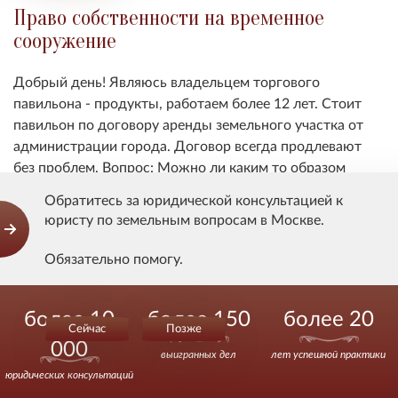
Право собственности на временное
сооружение
Добрый день! Являюсь владельцем торгового
павильона - продукты, работаем более 12 лет. Стоит
павильон по договору аренды земельного участка от
администрации города. Договор всегда продлевают
без проблем. Вопрос: Можно ли каким то образом
получить - выкупить данную землю в собственность
Обратитесь за юридической консультацией к
либо в аренду на 49 лет и построить капитальное
юристу по земельным вопросам в Москве.
строение? Знаю точно что такая практика есть.
Обязательно помогу.
Показать ответ
Действуйте уверенно.
более 10
более 150
более 20
Сейчас
Позже
000
выигранных дел
лет успешной практики
Арендная плата за земельный участок
юридических консультаций