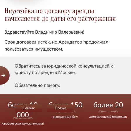
Неустойка по договору аренды
начисляется до даты его расторжения
Здравствуйте Владимир Валерьевич!
Срок договора истек, но Арендатор продолжал
пользоваться имуществом.
Арендодатель потребовал взыскать среди прочего
Обратитесь за юридической консультацией к
договорную неустойку за то, что фактическое
юристу по аренде в Москве.
пользование имуществом не было оплачено.
До какого моменда Арендодатель может исчислять
Обязательно помогу.
размер неустойки?
Действуйте уверенно.
более 10
более 150
более 20
Сейчас
Позже
Показать ответ
000
выигранных дел
лет успешной практики
юридических консультаций