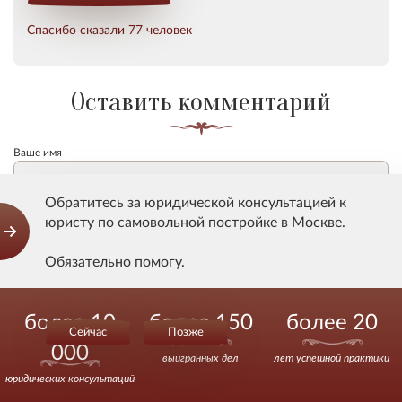
Спасибо сказали 77 человек
Оставить комментарий
Ваше имя
Обратитесь за юридической консультацией к
Email (Не отображается на сайте)
юристу по самовольной постройке в Москве.
Обязательно помогу.
Ваш комментарий
Действуйте уверенно.
более 10
более 150
более 20
Сейчас
Позже
000
выигранных дел
лет успешной практики
юридических консультаций
Даю
согласие
Сундакову В.В. на хранение и обработку моих
персональных данных и соглашаюсь с
условиями
их