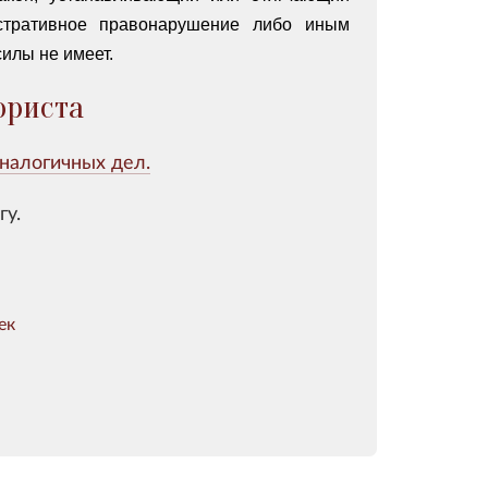
истративное правонарушение либо иным
илы не имеет.
юриста
налогичных дел.
гу.
ек