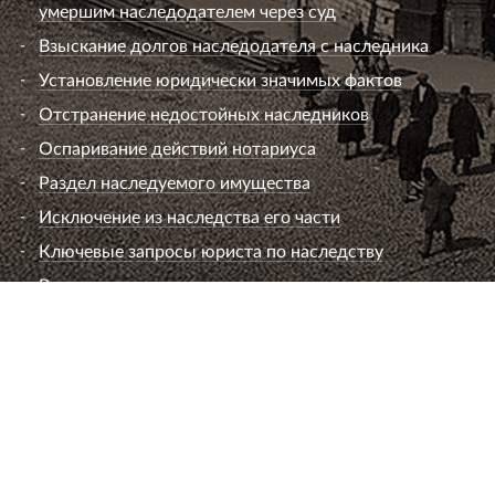
умершим наследодателем через суд
Взыскание долгов наследодателя с наследника
Установление юридически значимых фактов
Отстранение недостойных наследников
Оспаривание действий нотариуса
Раздел наследуемого имущества
Исключение из наследства его части
Ключевые запросы юриста по наследству
Вопросы к юристу по наследству
Семейный юрист
Развод супругов (расторжение брака)
Раздел имущества
Взыскание алиментов
Лишение или ограничение родительских прав
Установление и оспаривание отцовства