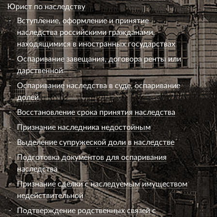
Юрист по наследству
Вступление, оформление и принятие
наследства российскими гражданами,
находящимися в иностранных государствах
Оспаривание завещания, договора ренты или
дарственной
Оспаривание наследства в суде, оспаривание
долей
Восстановление срока принятия наследства
Признание наследника недостойным
Выделение супружеской доли в наследстве
Подготовка документов для оспаривания
наследства
Признание сделки с наследуемым имуществом
недействительной
Подтверждение родственных связей с