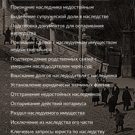
Признание наследника недостойным
Выделение супружеской доли в наследстве
Подготовка документов для оспаривания
наследства
Признание сделки с наследуемым имуществом
недействительной
Подтверждение родственных связей с
умершим наследодателем через суд
Взыскание долгов наследодателя с наследника
Установление юридически значимых фактов
Отстранение недостойных наследников
Оспаривание действий нотариуса
Раздел наследуемого имущества
Исключение из наследства его части
Ключевые запросы юриста по наследству