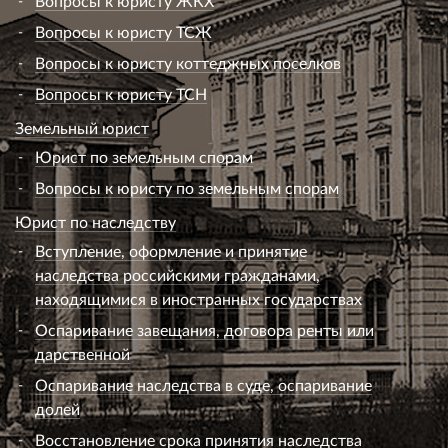
Вопросы к юристу ЖКХ
Вопросы к юристу ТСЖ
Вопросы к юристу коттеджных поселков
Вопросы к юристу ТСН
Земельный юрист
Юрист по земельным спорам
Вопросы к юристу по земельным спорам
Юрист по наследству
Вступление, оформление и принятие
наследства российскими гражданами,
находящимися в иностранных государствах
Оспаривание завещания, договора ренты или
дарственной
Оспаривание наследства в суде, оспаривание
долей
Восстановление срока принятия наследства