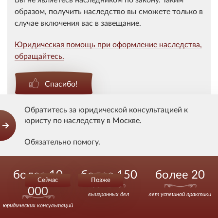
образом, получить наследство вы сможете только в
случае включения вас в завещание.
Юридическая помощь при оформление наследства,
обращайтесь.
Спасибо!
Спасибо сказали 4 человека
Обратитесь за юридической консультацией к
юристу по наследству в Москве.
Обязательно помогу.
Оставить комментарий
Звоните.
более 10
более 150
более 20
Ваше имя
Сейчас
Позже
000
выигранных дел
лет успешной практики
юридических консультаций
Email (Не отображается на сайте)