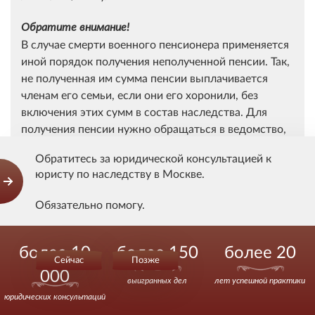
Обратите внимание!
В случае смерти военного пенсионера применяется
иной порядок получения неполученной пенсии. Так,
не полученная им сумма пенсии выплачивается
членам его семьи, если они его хоронили, без
включения этих сумм в состав наследства. Для
получения пенсии нужно обращаться в ведомство,
выплачивающее военную пенсию. В других случаях
Обратитесь за юридической консультацией к
сумма пенсии выплачивается наследникам на
юристу по наследству в Москве.
общих основаниях (ст. 63 Закона от 12.02.1993 N
4468-1).
Обязательно помогу.
Юридическая помощь при оформление наследства,
Звоните.
обращайтесь.
более 10
более 150
более 20
Сейчас
Позже
000
выигранных дел
лет успешной практики
Спасибо!
юридических консультаций