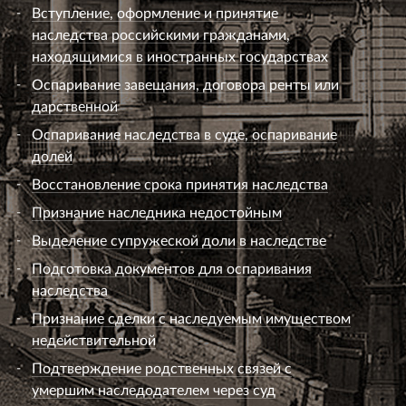
Вступление, оформление и принятие
наследства российскими гражданами,
находящимися в иностранных государствах
Оспаривание завещания, договора ренты или
дарственной
Оспаривание наследства в суде, оспаривание
долей
Восстановление срока принятия наследства
Признание наследника недостойным
Выделение супружеской доли в наследстве
Подготовка документов для оспаривания
наследства
Признание сделки с наследуемым имуществом
недействительной
Подтверждение родственных связей с
умершим наследодателем через суд