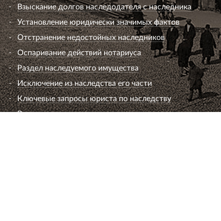
Взыскание долгов наследодателя с наследника
Установление юридически значимых фактов
Отстранение недостойных наследников
Оспаривание действий нотариуса
Раздел наследуемого имущества
Исключение из наследства его части
Ключевые запросы юриста по наследству
Вопросы к юристу по наследству
Семейный юрист
Развод супругов (расторжение брака)
Раздел имущества
Взыскание алиментов
Лишение или ограничение родительских прав
Установление и оспаривание отцовства
Определение места жительства ребенка и