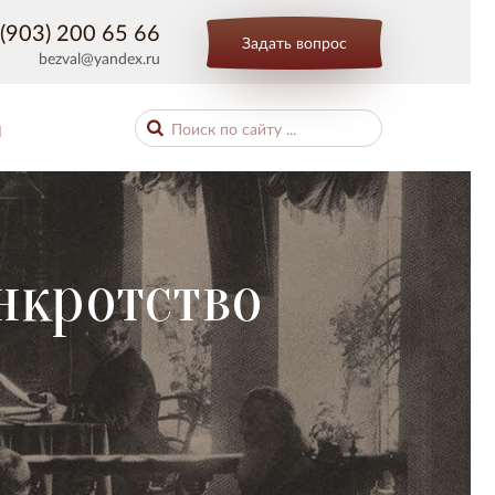
(903) 200 65 66
Задать вопрос
bezval@yandex.ru
Ы
нкротство