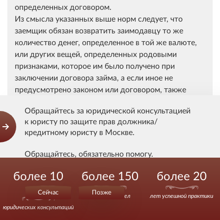
определенных договором.
Из смысла указанных выше норм следует, что
заемщик обязан возвратить заимодавцу то же
количество денег, определенное в той же валюте,
или других вещей, определенных родовыми
признаками, которое им было получено при
заключении договора займа, а если иное не
предусмотрено законом или договором, также
уплатить проценты на эту сумму.
Обращайтесь за юридической консультацией
При заключении договора стороны добровольно
к юристу по защите прав должника/
договорились о займе в иностранной валюте.
кредитному юристу в Москве.
Изменение курса иностранной валюты по
отношению к рублю само по себе нельзя
Обращайтесь, обязательно помогу.
расценивать, как существенное изменение
обстоятельств, являющееся основанием для
более 10
более 150
более 20
Действуйте уверенно.
изменения договора в соответствии со статьей 451
000
Сейчас
Позже
Гражданского кодекса Российской Федерации.
выигранных дел
лет успешной практики
Кроме того, возврат суммы займа по более низкому
юридических консультаций
курсу, чем текущий, означает возврат суммы займа