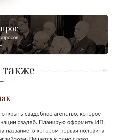
опрос
вопросов
 также
нак
 открыть свадебное агенство, которое
инации свадеб. Планирую оформить ИП.
а название, в котором первая половина
нглийском. Пишется в одно слово.