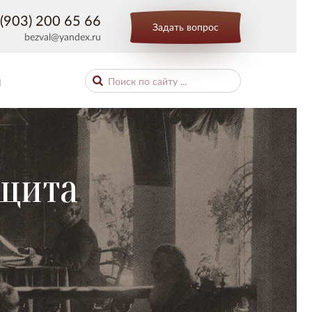
(903) 200 65 66
Задать вопрос
bezval@yandex.ru
Ы
ащита