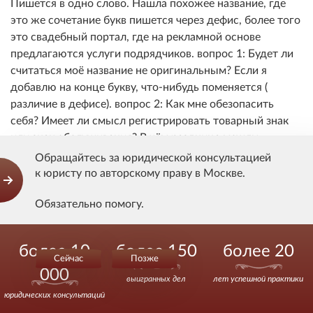
Пишется в одно слово. Нашла похожее название, где
это же сочетание букв пишется через дефис, более того
это свадебный портал, где на рекламной основе
предлагаются услуги подрядчиков. вопрос 1: Будет ли
считаться моё название не оригинальным? Если я
добавлю на конце букву, что-нибудь поменяется (
различие в дефисе). вопрос 2: Как мне обезопасить
себя? Имеет ли смысл регистрировать товарный знак
или знак обслуживания? В чём раздница между
последними? вопрос 3: Как мне лучше поступить, если я
Обращайтесь за юридической консультацией
только собираюсь начать оформлять своё дело? Имеет
к юристу по авторскому праву в Москве.
ли смысл вообще заморачиваться с авторскими
Обязательно помогу.
правами? Или, наоборот, имеет смысл сразу всё
оформить. ( ПС: Я пока не знаю, пойдёт ли этот бизнес
Действуйте уверенно.
или нет, поэтому хотелось бы минимализировать
более 10
более 150
более 20
расходы. Но платить за нарушение авторских прав
Сейчас
Позже
000
тоже не хочется). вопрос 4: Как закон регламентирует
выигранных дел
лет успешной практики
авторские права в названии сайта и электронной почты?
юридических консультаций
Домен, который я хотела взять свободен, но смогут ли