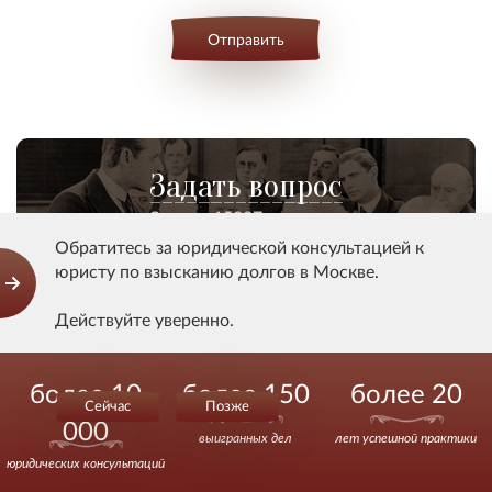
Отправить
Задать вопрос
Задано 15007 вопросов
Обратитесь за юридической консультацией к
юристу по взысканию долгов в Москве.
Смотрите также
Действуйте уверенно.
Обязательно помогу.
более 10
более 150
более 20
Сейчас
Позже
Л.
000
выигранных дел
лет успешной практики
Взыскание долга по договору
юридических консультаций