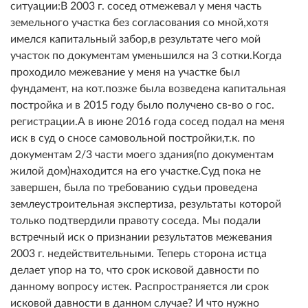
ситуации:В 2003 г. сосед отмежевал у меня часть
земельного участка без согласования со мной,хотя
имелся капитальный забор,в результате чего мой
участок по документам уменьшился на 3 сотки.Когда
проходило межевание у меня на участке был
фундамент, на кот.позже была возведена капитальная
постройка и в 2015 году было получено св-во о гос.
регистрации.А в июне 2016 года сосед подал на меня
иск в суд о сносе самовольной постройки,т.к. по
документам 2/3 части моего здания(по документам
жилой дом)находится на его участке.Суд пока не
завершен, была по требованию судьи проведена
землеустроительная экспертиза, результаты которой
только подтвердили правоту соседа. Мы подали
встречный иск о признании результатов межевания
2003 г. недействительными. Теперь сторона истца
делает упор на то, что срок исковой давности по
данному вопросу истек. Распространяется ли срок
исковой давности в данном случае? И что нужно