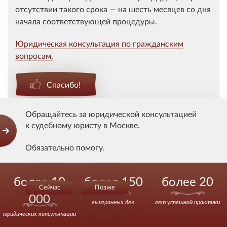
отсутствии такого срока — на шесть месяцев со дня
начала соответствующей процедуры.
Юридическая консультация по гражданским
вопросам.
Спасибо!
Спасибо сказали 18 человек
Обращайтесь за юридической консультацией
к судебному юристу в Москве.
Оставить комментарий
Обязательно помогу.
Действуйте уверенно.
более 10
более 150
более 20
Ваше имя
Сейчас
Позже
000
выигранных дел
лет успешной практики
Email (Не отображается на сайте)
юридических консультаций