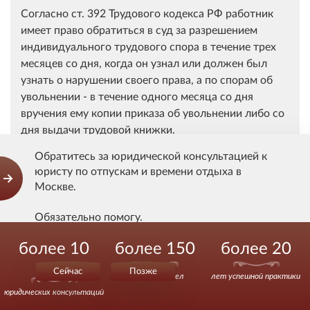
Согласно ст. 392 Трудового кодекса РФ работник
имеет право обратиться в суд за разрешением
индивидуального трудового спора в течение трех
месяцев со дня, когда он узнал или должен был
узнать о нарушении своего права, а по спорам об
увольнении - в течение одного месяца со дня
вручения ему копии приказа об увольнении либо со
дня выдачи трудовой книжки.
Обратитесь за юридической консультацией к
В силу ст. 127 Трудового кодекса РФ, при
юристу по отпускам и времени отдыха в
увольнении работнику выплачивается денежная
Москве.
компенсация за все неиспользованные отпуска.
Обязательно помогу.
В соответствии со ст. 11 Конвенции
Международной организации труда N 132 "Об
более 10
более 150
более 20
Действуйте уверенно.
оплачиваемых отпусках", принятой на 54-й сессии
000
Сейчас
Позже
Генеральной конференции Международной
выигранных дел
лет успешной практики
организации труда в городе Женеве 24 июня 1970
юридических консультаций
года, работнику, проработавшему минимальный