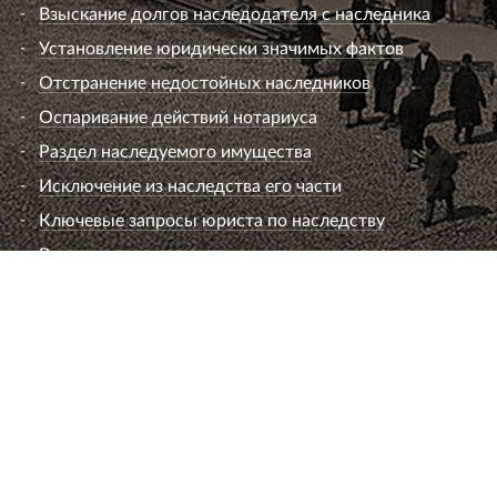
Взыскание долгов наследодателя с наследника
Установление юридически значимых фактов
Отстранение недостойных наследников
Оспаривание действий нотариуса
Раздел наследуемого имущества
Исключение из наследства его части
Ключевые запросы юриста по наследству
Вопросы к юристу по наследству
Семейный юрист
Развод супругов (расторжение брака)
Раздел имущества
Взыскание алиментов
Лишение или ограничение родительских прав
Установление и оспаривание отцовства
Определение места жительства ребенка и