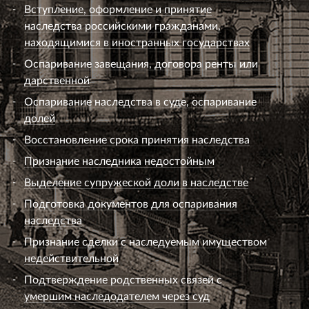
Вступление, оформление и принятие
наследства российскими гражданами,
находящимися в иностранных государствах
Оспаривание завещания, договора ренты или
дарственной
Оспаривание наследства в суде, оспаривание
долей
Восстановление срока принятия наследства
Признание наследника недостойным
Выделение супружеской доли в наследстве
Подготовка документов для оспаривания
наследства
Признание сделки с наследуемым имуществом
недействительной
Подтверждение родственных связей с
умершим наследодателем через суд