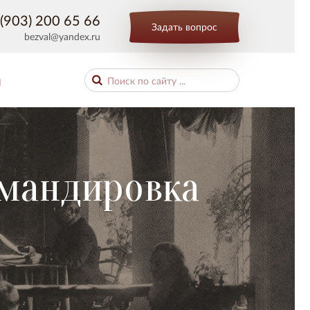
(903) 200 65 66
Задать вопрос
bezval@yandex.ru
Ы
омандировка