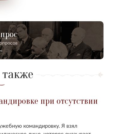
опрос
вопросов
 также
андировке при отсутствии
ужебную командировку. Я взял
идическое лицо
, которое оказывает