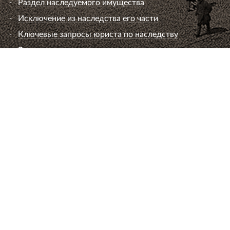
Раздел наследуемого имущества
Исключение из наследства его части
Ключевые запросы юриста по наследству
Вопросы к юристу по наследству
Семейный юрист
Развод супругов (расторжение брака)
Раздел имущества
Взыскание алиментов
Лишение или ограничение родительских прав
Установление и оспаривание отцовства
Определение места жительства ребенка и
порядок общения
Брачный договор
Расторжение брака без согласия супруга
Вопросы к семейному юристу