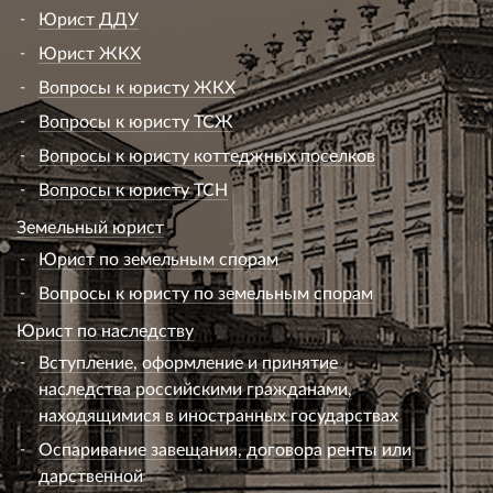
Юрист ДДУ
Юрист ЖКХ
Вопросы к юристу ЖКХ
Вопросы к юристу ТСЖ
Вопросы к юристу коттеджных поселков
Вопросы к юристу ТСН
Земельный юрист
Юрист по земельным спорам
Вопросы к юристу по земельным спорам
Юрист по наследству
Вступление, оформление и принятие
наследства российскими гражданами,
находящимися в иностранных государствах
Оспаривание завещания, договора ренты или
дарственной