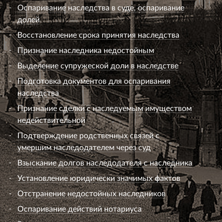
Оспаривание наследства в суде, оспаривание
долей
Восстановление срока принятия наследства
Признание наследника недостойным
Выделение супружеской доли в наследстве
Подготовка документов для оспаривания
наследства
Признание сделки с наследуемым имуществом
недействительной
Подтверждение родственных связей с
умершим наследодателем через суд
Взыскание долгов наследодателя с наследника
Установление юридически значимых фактов
Отстранение недостойных наследников
Оспаривание действий нотариуса