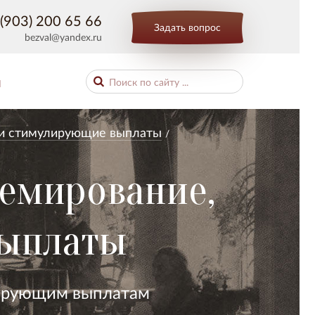
(903) 200 65 66
Задать вопрос
bezval@yandex.ru
Ы
 и стимулирующие выплаты
ремирование,
выплаты
лирующим выплатам