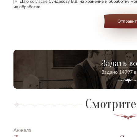
Даю
согласие
Сундакову В.В. на хранение и обработку м
их обработки.
Отправит
Задать в
Задано 14997 
Смотрите
Анжела