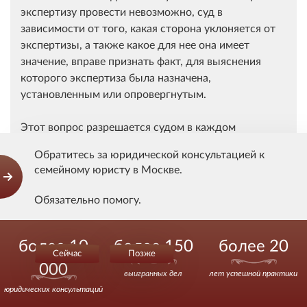
экспертизу провести невозможно, суд в
зависимости от того, какая сторона уклоняется от
экспертизы, а также какое для нее она имеет
значение, вправе признать факт, для выяснения
которого экспертиза была назначена,
установленным или опровергнутым.
Этот вопрос разрешается судом в каждом
конкретном случае в зависимости от того, какая
Обратитесь за юридической консультацией к
сторона, по каким причинам не явилась на
семейному юристу в Москве.
экспертизу или не представила экспертам
необходимые предметы исследования, а также
Обязательно помогу.
какое значение для нее имеет заключение
экспертизы, исходя из имеющихся в деле
Звоните.
доказательств в их совокупности.
более 10
более 150
более 20
Сейчас
Позже
000
Между тем согласно заявлению Y. именно она
выигранных дел
лет успешной практики
отказалась от участия в экспертизе, однако
юридических консультаций