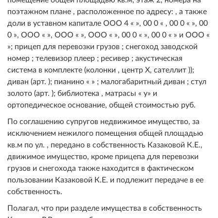
поэтажном плане , расположенное по адресу: , а также
доли в уставном капитале ООО 4 « », 00 0 « , 00 0 « », 00
0 », ООО « », ООО « », ООО « », 00 0 « », 00 0 « » и ООО «
»; прицеп для перевозки грузов ; снегоход заводской
номер ; телевизор плеер ; ресивер ; акустическая
система в комплекте (колонки , центр Х, сателлит ));
диван (арт. ); пианино « » ; малогабаритный диван ; стул
золото (арт. ); библиотека , матрасы « у» и
ортопедическое основание, общей стоимостью руб.
По соглашению супругов недвижимое имущество, за
исключением нежилого помещения общей площадью
кв.м по ул. , передано в собственность Казаковой К.Е.,
движимое имущество, кроме прицепа для перевозки
грузов и снегохода также находится в фактическом
пользовании Казаковой К.Е. и подлежит передаче в ее
собственность.
Полагал, что при разделе имущества в собственность