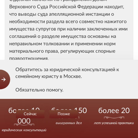
Верховного Суда Российской Федерации находит,
что выводы суда апелляционной инстанции о
необходимости раздела всего совместно нажитого
имущества супругов при наличии заключенных ими
соглашений о разделе имущества основаны на
неправильном толковании и применении норм
материального права, регулирующих спорные
правоотношения.
Обратитесь за юридической консультацией к
Согласно пункту 1 статьи 33 Семейного кодекса
семейному юристу в Москве.
Российской Федерации законным режимом
имущества супругов является режим их совместной
Обязательно помогу.
собственности.
Звоните.
В соответствии с нормами семейного
более 10
более 150
более 20
Сейчас
Позже
законодательства изменение правового режима
000
общего имущества супругов возможно на
выигранных дел
лет успешной практики
основании заключенного между ними брачного
юридических консультаций
договора (статьи 41, 42 Семейного кодекса