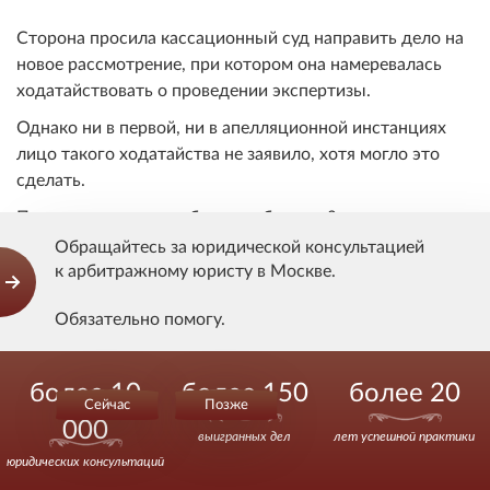
Сторона просила кассационный суд направить дело на
новое рассмотрение, при котором она намеревалась
ходатайствовать о проведении экспертизы.
Однако ни в первой, ни в апелляционной инстанциях
лицо такого ходатайства не заявило, хотя могло это
сделать.
Правомерны ли подобные требования?
Обращайтесь за юридической консультацией
к арбитражному юристу в Москве.
Добрый день!
Обязательно помогу.
Нет.
Действуйте уверенно.
более 10
более 150
более 20
Кассация не может отменить акты нижестоящих
Сейчас
Позже
000
судов и направить дело на новое рассмотрение.
выигранных дел
лет успешной практики
Иначе сторона получает возможность
юридических консультаций
неоднократного рассмотрения дела по правилам