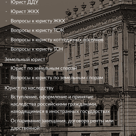
права на апелляционное обжалование в установленный
законом срок.
Можем ли мы обжаловать данное определение. С
уважением, Начальник _________ М.
М., добрый день!
В соответствии с
частями 2
и
3 ст.
259
Арбитражного процессуального кодекса
Российской Федерации срок подачи
апелляционной жалобы, пропущенный по
причинам, не зависящим от лица, обратившегося с
такой жалобой, в том числе в связи с отсутствием у
него сведений об обжалуемом судебном акте, по
ходатайству указанного лица может быть