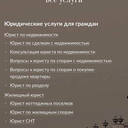
Добрый день! Мы судимся с ________ и у нас возникла
такая вот ситуация:
т
екст решения суда первой инстанции был размещен на
официальном сайте арбитражного суда в
информационно-телекоммуникационной сети
"Интернет" ---.--.2015.
Мы в срок ___.---.2015 (согласно штемпелю на конверте)
обратились в Девятый арбитражный апелляционный
суд с апелляционной жалобой, одновременно заявив
ходатайство о восстановлении процессуального срока.
Суд апелляционной инстанции не усмотрел
уважительных причин пропуска срока подачи
апелляционной жалобы, в связи с чем отказал в нам его
восстановлении и возвратил жалобу. Суд указал, что
позднее размещение текста решения от --.--.2015 в
информационно-телекоммуникационной сети
"Интернет" не препятствовало заявителю в реализации