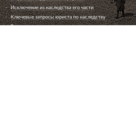
срока. Если заявителем допущена просрочка
большей продолжительности по сравнению с
просрочкой суда, то суду необходимо установить,
имел ли заявитель достаточный промежуток
времени для подготовки и подачи апелляционной
(кассационной) жалобы в предусмотренный
процессуальным законодательством срок.
Следовательно, если
судебный акт несвоевременно
размещен судом первой или апелляционной
инстанции в Интернете, срок апелляционного или
кассационного обжалования не продлевается, но
по ходатайству заявителя может быть
восстановлен.
Всего Вам самого доброго.
Обращайтесь
.
Спасибо!
Спасибо сказали 114 человек