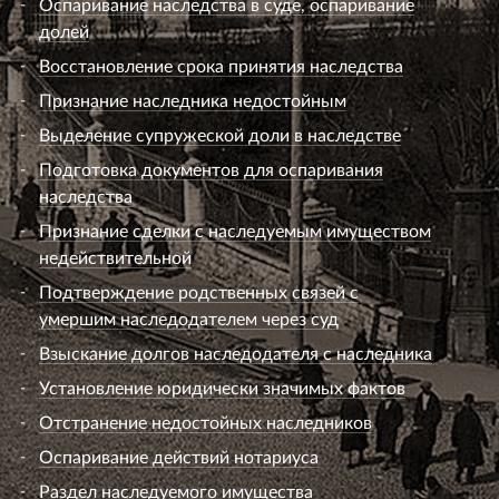
восстановлен арбитражным судом апелляционной
инстанции при условии, что ходатайство подано не
позднее чем через шесть месяцев со дня принятия
решения. Ходатайство о восстановлении срока
подачи апелляционной жалобы рассматривается
арбитражным судом апелляционной инстанции в
порядке, предусмотренном
статьей 17
названного
Кодекса.
Как разъяснено в
абзаце втором пункта
30
Постановления Пленума Высшего
Арбитражного Суда Российской Федерации от
25.12.2013 N 99 "О процессуальных сроках",
несвоевременное размещение судом первой
(апелляционной) инстанции судебного акта в
информационно-телекоммуникационной сети
"Интернет" не продлевает срока на апелляционное
(кассационное) обжалование, но при наличии
соответствующего ходатайства заявителя является
основанием для восстановления пропущенного