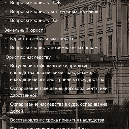
Вопросы к юристу ТСЖ
Вопросы к юристу коттеджных поселков
Вопросы к юристу ТСН
Земельный юрист
Юрист по земельным спорам
Вопросы к юристу по земельным спорам
Юрист по наследству
Вступление, оформление и принятие
наследства российскими гражданами,
находящимися в иностранных государствах
Оспаривание завещания, договора ренты или
дарственной
Оспаривание наследства в суде, оспаривание
долей
Восстановление срока принятия наследства
Признание наследника недостойным