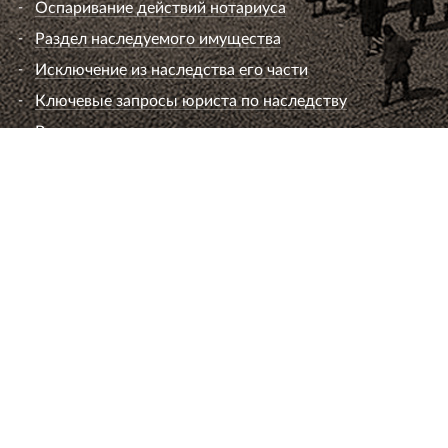
Оспаривание действий нотариуса
Раздел наследуемого имущества
Исключение из наследства его части
Ключевые запросы юриста по наследству
Вопросы к юристу по наследству
Семейный юрист
Развод супругов (расторжение брака)
Раздел имущества
Взыскание алиментов
Лишение или ограничение родительских прав
Установление и оспаривание отцовства
Определение места жительства ребенка и
порядок общения
Брачный договор
Расторжение брака без согласия супруга