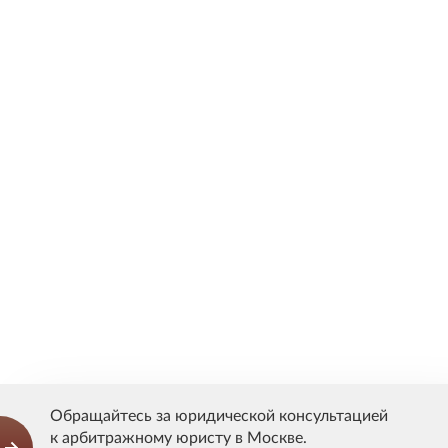
Юридическая консультация онлайн
Письменная юридическая консультация
Юридическая консультация при личной встрече
Юридические услуги для бизнеса
Юрист по интеллектуальному праву
Налоговый юрист
Корпоративный юрист
Арбитражный юрист
Юрист по взысканию долга
Юрист по исполнительному производству
Юрист по банкротству юридических лиц
Обращайтесь за юридической консультацией
Правовая защита собственности
к арбитражному юристу в Москве.