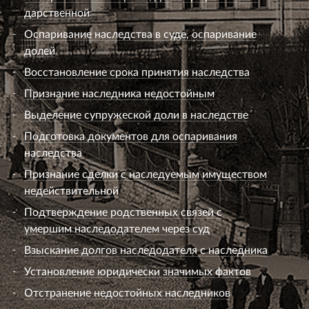
дарственной
Оспаривание наследства в суде, оспаривание
долей
Восстановление срока принятия наследства
Признание наследника недостойным
Выделение супружеской доли в наследстве
Подготовка документов для оспаривания
наследства
Признание сделки с наследуемым имуществом
недействительной
Подтверждение родственных связей с
умершим наследодателем через суд
Взыскание долгов наследодателя с наследника
Установление юридически значимых фактов
Отстранение недостойных наследников