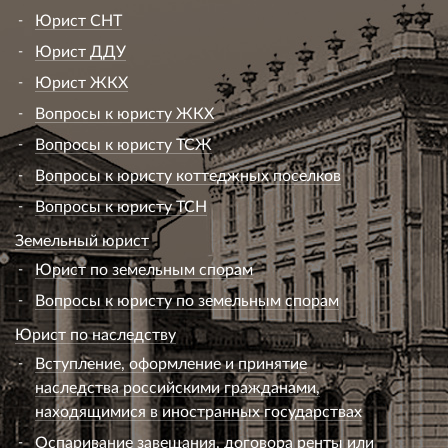
Юрист СНТ
Юрист ДДУ
Юрист ЖКХ
Вопросы к юристу ЖКХ
Вопросы к юристу ТСЖ
Вопросы к юристу коттеджных поселков
Вопросы к юристу ТСН
Земельный юрист
Юрист по земельным спорам
Вопросы к юристу по земельным спорам
Юрист по наследству
Вступление, оформление и принятие
наследства российскими гражданами,
находящимися в иностранных государствах
Оспаривание завещания, договора ренты или