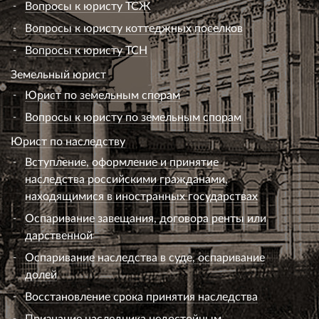
Вопросы к юристу ТСЖ
Вопросы к юристу коттеджных поселков
Вопросы к юристу ТСН
Земельный юрист
Юрист по земельным спорам
Вопросы к юристу по земельным спорам
Юрист по наследству
Вступление, оформление и принятие
наследства российскими гражданами,
находящимися в иностранных государствах
Оспаривание завещания, договора ренты или
дарственной
Оспаривание наследства в суде, оспаривание
долей
Восстановление срока принятия наследства
Признание наследника недостойным