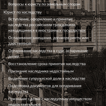
Вопросы к юристу по земельным спорам
Юрист по наследству
Вступление, оформление и принятие
наследства российскими гражданами,
находящимися в иностранных государствах
Оспаривание завещания, договора ренты или
дарственной
Оспаривание наследства в суде, оспаривание
долей
Восстановление срока принятия наследства
Признание наследника недостойным
Выделение супружеской доли в наследстве
Подготовка документов для оспаривания
наследства
Признание сделки с наследуемым имуществом
недействительной