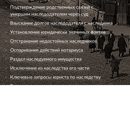
Подтверждение родственных связей с
умершим наследодателем через суд
Взыскание долгов наследодателя с наследника
Установление юридически значимых фактов
Отстранение недостойных наследников
Оспаривание действий нотариуса
Раздел наследуемого имущества
Исключение из наследства его части
Ключевые запросы юриста по наследству
Вопросы к юристу по наследству
Семейный юрист
Развод супругов (расторжение брака)
Раздел имущества
Взыскание алиментов