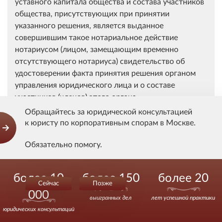
уставного капитала общества и состава участников
общества, присутствующих при принятии
указанного решения, является выданное
совершившим такое нотариальное действие
нотариусом (лицом, замещающим временно
отсутствующего нотариуса) свидетельство об
удостоверении факта принятия решения органом
управления юридического лица и о составе
участников (членов) этого органа,
присутствовавших при принятии данного решения.
Обращайтесь за юридической консультацией
к юристу по корпоративным спорам в Москве.
Учитывая изложенное, исходя из смысла и целей
введения в действие положений
пункта 3 статьи
Обязательно помогу.
17
Федерального закона от 8 февраля 1998 года N
Действуйте уверенно.
14-ФЗ "Об обществах с ограниченной
более 10
более 150
более 20
ответственностью" -
обеспечение достоверности
Сейчас
Позже
сведений, представляемых при государственной
000
выигранных дел
лет успешной практики
регистрации обществ с ограниченной
юридических консультаций
ответственностью в связи с увеличением их