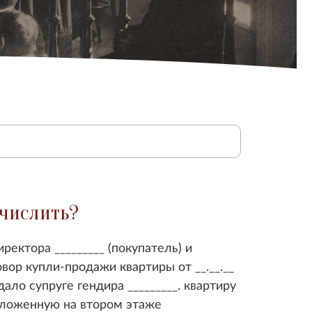
ычислить?
ректора _________ (покупатель) и
вор купли-продажи квартиры от __.__.__
ало супруге гендира _________. квартиру
оложенную на втором этаже