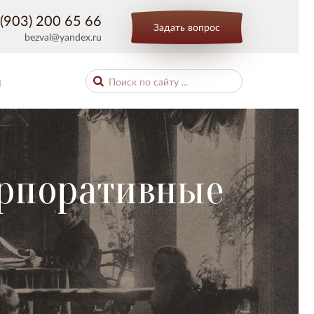
(903) 200 65 66
Задать вопрос
bezval@yandex.ru
Ы
орпоративные