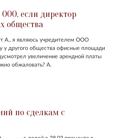
 ООО, если директор
ах общества
т А., я являюсь учредителем ООО
нду у другого общества офисные площади
едусмотрел увеличение арендной платы
ожно обжаловать? А.
ний по сделкам с
-------- с долей в 38,03 процента в