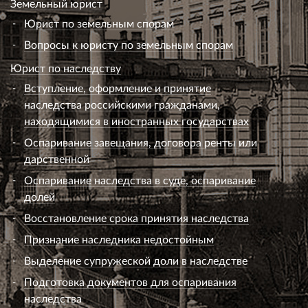
Земельный юрист
Юрист по земельным спорам
Вопросы к юристу по земельным спорам
Юрист по наследству
Вступление, оформление и принятие
наследства российскими гражданами,
находящимися в иностранных государствах
Оспаривание завещания, договора ренты или
дарственной
Оспаривание наследства в суде, оспаривание
долей
Восстановление срока принятия наследства
Признание наследника недостойным
Выделение супружеской доли в наследстве
Подготовка документов для оспаривания
наследства