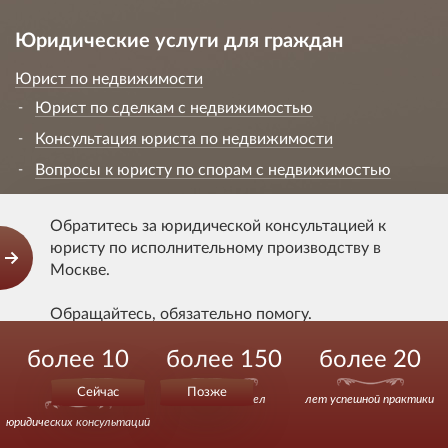
Юридические услуги для граждан
Юрист по недвижимости
Юрист по сделкам с недвижимостью
Консультация юриста по недвижимости
Вопросы к юристу по спорам с недвижимостью
Вопросы к юристу по спорам о покупке-
продаже квартиры
Обратитесь за юридической консультацией к
юристу по исполнительному производству в
Юрист по разделу
Москве.
Жилищный юрист
Обращайтесь, обязательно помогу.
Юрист коттеджных поселков
Юрист по жилищным спорам
более 10
более 150
более 20
Действуйте уверенно.
Юрист СНТ
000
Сейчас
Позже
выигранных дел
лет успешной практики
Юрист ДДУ
юридических консультаций
Юрист ЖКХ