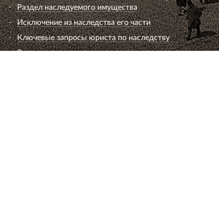
Раздел наследуемого имущества
Исключение из наследства его части
Ключевые запросы юриста по наследству
Вопросы к юристу по наследству
Семейный юрист
Развод супругов (расторжение брака)
Раздел имущества
Взыскание алиментов
Лишение или ограничение родительских прав
Установление и оспаривание отцовства
Определение места жительства ребенка и
порядок общения
Брачный договор
Расторжение брака без согласия супруга
Вопросы к семейному юристу