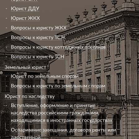
Юрист ДДУ
Юрист ЖКХ
Вопросы к юристу ЖКХ
Вопросы к юристу ТСЖ
Вопросы к юристу коттеджных поселков
Вопросы к юристу ТСН
Земельный юрист
Юрист по земельным спорам
Вопросы к юристу по земельным спорам
Юрист по наследству
Вступление, оформление и принятие
наследства российскими гражданами,
находящимися в иностранных государствах
Оспаривание завещания, договора ренты или
дарственной