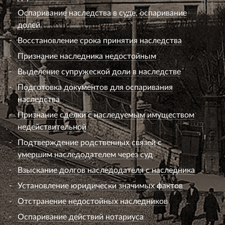
Оспаривание наследства в суде, оспаривание
долей
Восстановление срока принятия наследства
Признание наследника недостойным
Выделение супружеской доли в наследстве
Подготовка документов для оспаривания
наследства
Признание сделки с наследуемым имуществом
недействительной
Подтверждение родственных связей с
умершим наследодателем через суд
Взыскание долгов наследодателя с наследника
Установление юридически значимых фактов
Отстранение недостойных наследников
Оспаривание действий нотариуса