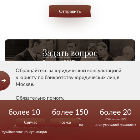
Отправить
Задать вопрос
Задано 15007 вопросов
Обращайтесь за юридической консультацией
к юристу по банкротству юридических лиц в
Москве.
Смотрите также
Обязательно помогу.
более 10
более 150
более 20
Действуйте уверенно.
Банкротство юридических лиц: суд
000
Сейчас
Позже
выигранных дел
лет успешной практики
должен убедиться в ненарушении прав
юридических консультаций