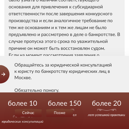
основания для привлечения к субсидиарной
ответственности после завершения конкурсного
производства и если аналогичное требование по
тем же основаниям и к тем же лицам не было
предъявлено и рассмотрено в деле о банкротстве. В
случае пропуска этого срока по уважительной
причине он может быть восстановлен судом.
Если на момент рассмотрения заявления о
привлечении контролирующих должника лиц к
Обращайтесь за юридической консультацией
субсидиарной ответственности невозможно
к юристу по банкротству юридических лиц в
определить размер ответственности, суд после
Москве.
установления всех иных имеющих значение для
привлечения к субсидиарной ответственности
Обязательно помогу.
фактов выносит определение, в резолютивной
более 10
более 150
более 20
Действуйте уверенно.
части содержащее выводы о доказанности наличия
оснований для привлечения контролирующих
000
Сейчас
Позже
выигранных дел
лет успешной практики
должника лиц к субсидиарной ответственности и о
юридических консультаций
приостановлении рассмотрения этого заявления до