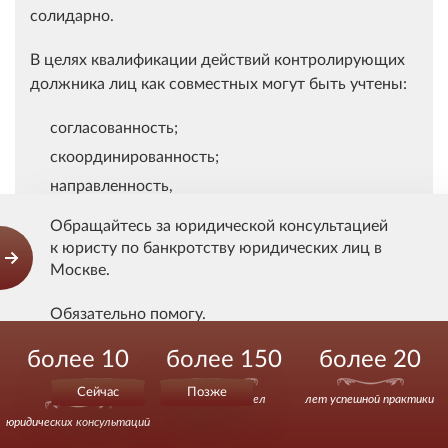
солидарно.
В целях квалификации действий контролирующих
должника лиц как совместных могут быть учтены:
согласованность;
скоординированность;
направленность,
Обращайтесь за юридической консультацией
этих действий на реализацию общего для всех
к юристу по банкротству юридических лиц в
намерения.
Москве.
То есть может быть принято во внимание соучастие
Обязательно помогу.
в любой форме, в том числе соисполнительство,
пособничество и т.д.
более 10
более 150
более 20
Действуйте уверенно.
000
Сейчас
Позже
Пока не доказано иное, предполагается, что
выигранных дел
лет успешной практики
являются совместными действия нескольких
юридических консультаций
контролирующих лиц, аффилированных между