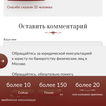
Спасибо сказали 32 человека
Оставить комментарий
Ваше имя
Обращайтесь за юридической консультацией
Email (Не отображается на сайте)
к юристу по банкротству физических лиц в
Москве.
Ваш комментарий
Обращайтесь, обязательно помогу.
более 10
более 150
более 20
Действуйте уверенно.
000
Сейчас
Позже
выигранных дел
лет успешной практики
юридических консультаций
Даю
согласие
Сундакову В.В. на хранение и обработку моих
персональных данных и соглашаюсь с
условиями
их